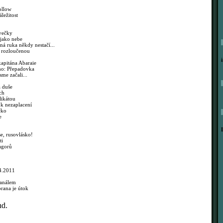
ollow
áležitost
ovečky
 jako nebe
ná ruka někdy nestačí...
a rozloučenou
apitána Abaraie
éno: Přepadovka
sme začali...
a duše
ích
likátou
 k nezaplacení
čko
e
se, rusovlásko!
ti
agorů
4.2011
kanálem
brana je útok