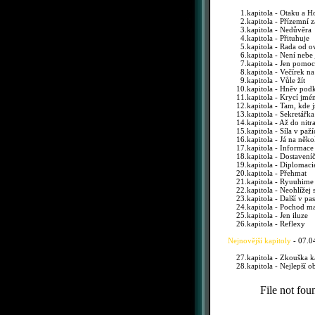
1.kapitola - Otaku a H
2.kapitola - Přízemní z
3.kapitola - Nedůvěra
4.kapitola - Přituhuje
5.kapitola - Rada od 
6.kapitola - Není nebe
7.kapitola - Jen pomoc
8.kapitola - Večírek n
9.kapitola - Vůle žít
10.kapitola - Hněv podk
11.kapitola - Krycí jm
12.kapitola - Tam, kde j
13.kapitola - Sekretářka
14.kapitola - Až do nitr
15.kapitola - Síla v paž
16.kapitola - Já na něko
17.kapitola - Informace
18.kapitola - Dostavení
19.kapitola - Diplomaci
20.kapitola - Přehmat
21.kapitola - Ryuuhime
22.kapitola - Neohlížej 
23.kapitola - Další v pas
24.kapitola - Pochod m
25.kapitola - Jen iluze
26.kapitola - Reflexy
Nejnovější kapitoly
- 07.0
27.kapitola - Zkouška 
28.kapitola - Nejlepší o