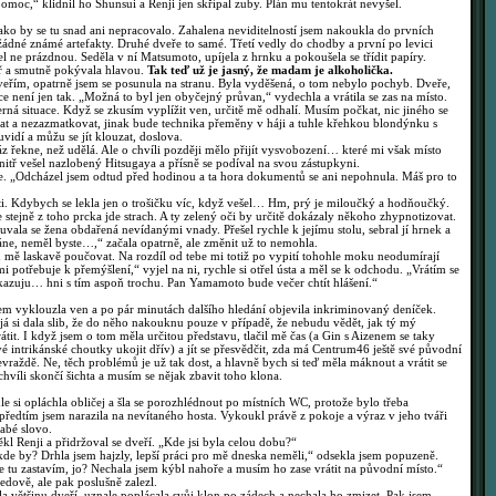
oc,“ klidnil ho Shunsui a Renji jen skřípal zuby. Plán mu tentokrát nevyšel.
ko by se tu snad ani nepracovalo. Zahalena neviditelností jsem nakoukla do prvních
 žádné známé artefakty. Druhé dveře to samé. Třetí vedly do chodby a první po levici
el ne prázdnou. Seděla v ní Matsumoto, upíjela z hrnku a pokoušela se třídit papíry.
ř a smutně pokývala hlavou.
Tak teď už je jasný, že madam je alkoholička.
eřím, opatrně jsem se posunula na stranu. Byla vyděšená, o tom nebylo pochyb. Dveře,
řece není jen tak. „Možná to byl jen obyčejný průvan,“ vydechla a vrátila se zas na místo.
á situace. Když se zkusím vyplížit ven, určitě mě odhalí. Musím počkat, nic jiného se
kat a nezazmatkovat, jinak bude technika přeměny v háji a tuhle křehkou blondýnku s
vidí a můžu se jít klouzat, doslova.
řekne, než udělá. Ale o chvíli později mělo přijít vysvobození… které mi však místo
tř vešel nazlobený Hitsugaya a přísně se podíval na svou zástupkyni.
. „Odcházel jsem odtud před hodinou a ta hora dokumentů se ani nepohnula. Máš pro to
ti. Kdybych se lekla jen o trošičku víc, když vešel… Hm, prý je miloučký a hodňoučký.
tejně z toho prcka jde strach. A ty zelený oči by určitě dokázaly někoho zhypnotizovat.
la se žena obdařená nevídanými vnady. Přešel rychle k jejímu stolu, sebral jí hrnek a
táne, neměl byste…,“ začala opatrně, ale změnit už to nemohla.
mě laskavě poučovat. Na rozdíl od tebe mi totiž po vypití tohohle moku neodumírají
i potřebuje k přemýšlení,“ vyjel na ni, rychle si otřel ústa a měl se k odchodu. „Vrátím se
ikazuju… hni s tím aspoň trochu. Pan Yamamoto bude večer chtít hlášení.“
 vyklouzla ven a po pár minutách dalšího hledání objevila inkriminovaný deníček.
a já si dala slib, že do něho nakouknu pouze v případě, že nebudu vědět, jak tý mý
tit. I když jsem o tom měla určitou představu, tlačil mě čas (a Gin s Aizenem se taky
své intrikánské choutky ukojit dřív) a jít se přesvědčit, zda má Centrum46 ještě své původní
evraždě. Ne, těch problémů je už tak dost, a hlavně bych si teď měla máknout a vrátit se
chvíli skončí šichta a musím se nějak zbavit toho klona.
 si opláchla obličej a šla se porozhlédnout po místních WC, protože bylo třeba
 předtím jsem narazila na nevítaného hosta. Vykoukl právě z pokoje a výraz v jeho tváři
abé slovo.
 Renji a přidržoval se dveří. „Kde jsi byla celou dobu?“
e by? Drhla jsem hajzly, lepší práci pro mě dneska neměli,“ odsekla jsem popuzeně.
se tu zastavím, jo? Nechala jsem kýbl nahoře a musím ho zase vrátit na původní místo.“
dově, ale pak poslušně zalezl.
 většinu dveří, uznale poplácala svůj klon po zádech a nechala ho zmizet. Pak jsem