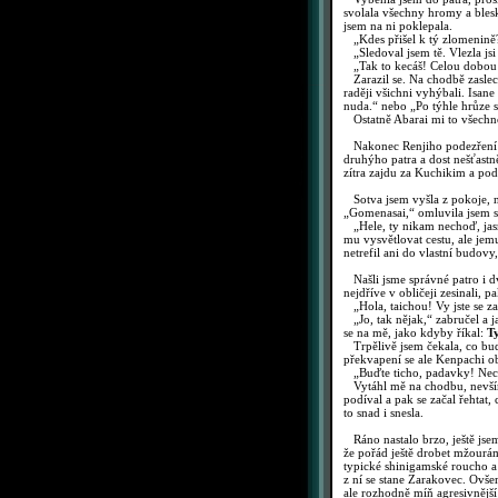
svolala všechny hromy a blesk
jsem na ni poklepala.
„Kdes přišel k tý zlomenině?“ 
„Sledoval jsem tě. Vlezla js
„Tak to kecáš! Celou dobou j
Zarazil se. Na chodbě zaslechl
raději všichni vyhýbali. Isane
nuda.“ nebo „Po týhle hrůze s
Ostatně Abarai mi to všechno
Nakonec Renjiho podezření opa
druhýho patra a dost nešťastn
zítra zajdu za Kuchikim a po
Sotva jsem vyšla z pokoje, n
„Gomenasai,“ omluvila jsem se
„Hele, ty nikam nechoď, jasn
mu vysvětlovat cestu, ale jem
netrefil ani do vlastní budov
Našli jsme správné patro i dv
nejdříve v obličeji zesinali, p
„Hola, taichou! Vy jste se za
„Jo, tak nějak,“ zabručel a j
se na mě, jako kdyby říkal:
T
Trpělivě jsem čekala, co bu
překvapení se ale Kenpachi o
„Buďte ticho, padavky! Nechci
Vytáhl mě na chodbu, nevším
podíval a pak se začal řehtat,
to snad i snesla.
Ráno nastalo brzo, ještě jsem
že pořád ještě drobet mžourám
typické shinigamské roucho a
z ní se stane Zarakovec. Ovš
ale rozhodně míň agresivnějš