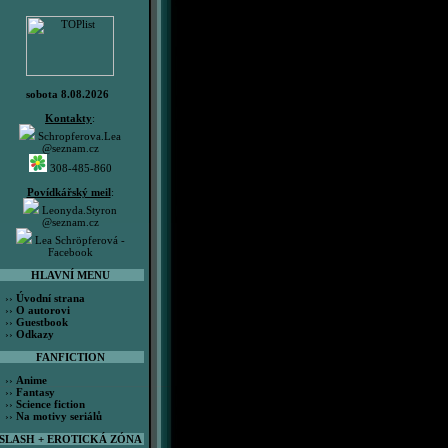
sobota 8.08.2026
Kontakty
:
Schropferova.Lea
@seznam.cz
308-485-860
Povídkářský meil
:
Leonyda.Styron
@seznam.cz
Lea Schröpferová -
Facebook
HLAVNÍ MENU
››
Úvodní strana
››
O autorovi
››
Guestbook
››
Odkazy
FANFICTION
››
Anime
››
Fantasy
››
Science fiction
››
Na motivy seriálů
SLASH + EROTICKÁ ZÓNA