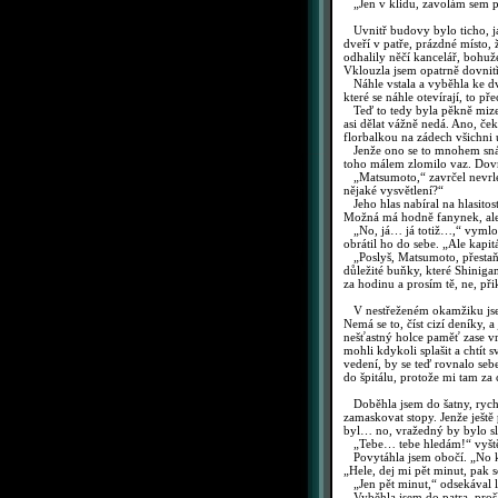
„Jen v klidu, zavolám sem pom
Uvnitř budovy bylo ticho, ja
dveří v patře, prázdné místo,
odhalily něčí kancelář, bohuž
Vklouzla jsem opatrně dovnit
Náhle vstala a vyběhla ke dv
které se náhle otevírají, to p
Teď to tedy byla pěkně mizern
asi dělat vážně nedá. Ano, če
florbalkou na zádech všichni u
Jenže ono se to mnohem snáz 
toho málem zlomilo vaz. Dovni
„Matsumoto,“ zavrčel nevrle
nějaké vysvětlení?“
Jeho hlas nabíral na hlasitos
Možná má hodně fanynek, ale s
„No, já… já totiž…,“ vymlouva
obrátil ho do sebe. „Ale kapi
„Poslyš, Matsumoto, přestaň 
důležité buňky, které Shinigam
za hodinu a prosím tě, ne, př
V nestřeženém okamžiku jsem
Nemá se to, číst cizí deníky, 
nešťastný holce paměť zase vrá
mohli kdykoli splašit a chtít 
vedení, by se teď rovnalo seb
do špitálu, protože mi tam za 
Doběhla jsem do šatny, rychle
zamaskovat stopy. Jenže ještě
byl… no, vražedný by bylo sl
„Tebe… tebe hledám!“ vyštěkl
Povytáhla jsem obočí. „No kd
„Hele, dej mi pět minut, pak 
„Jen pět minut,“ odsekával le
Vyběhla jsem do patra, prošla