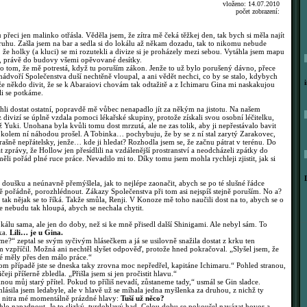
vloženo: 14.07.2010
počet zobrazení:
ci jen malinko otřásla. Věděla jsem, že zítra mě čeká těžkej den, tak bych si měla najít
uhu. Zašla jsem na bar a sedla si do lokálu až někam dozadu, tak to nikomu nebude
 že holky (a kluci) se mi rozutekli a divize si je proházely mezi sebou. Vytáhla jsem mapu
ku, právě do budovy všemi opěvované desítky.
o tom, že mě potrestá, když tu poruším zákon. Jenže to už bylo porušený dávno, přece
 nádvoří Společenstva duší nechtěně vloupal, a ani vědět nechci, co by se stalo, kdybych
e někdo divit, že se k Abaraiovi chovám tak odtažitě a z Ichimaru Gina mi naskakujou
li se potkáme.
i dostat ostatní, popravdě mě vůbec nenapadlo jít za někým na jistotu. Na našem
z divizí se úplně vzdala pomoci lékařské skupiny, protože získali svou osobní léčitelku,
 Yuki. Unohana byla kvůli tomu dost mrzutá, ale ne zas tolik, aby ji nepřestávalo bavit
kolem ní náhodou prošel. A Tobinka… pochybuju, že by se z ní stal zarytý Zarakovec,
rašně nepřátelsky, jenže… kde ji hledat? Rozhodla jsem se, že začnu pátrat v terénu. Do
 zprávy, že Hollow jen přesídlili na vzdálenější prostranství a neodcházeli zpátky do
ěli pořád plné ruce práce. Nevadilo mi to. Díky tomu jsem mohla rychleji zjistit, jak si
oušku a neúnavně přemýšlela, jak to nejlépe zaonačit, abych se po té slušné řádce
 pořádně, porozhlédnout. Zákazy Společenstva při tom asi nejspíš stejně poruším. No a?
, tak nějak se to říká. Takže smůla, Renji. V Konoze mě toho naučili dost na to, abych se o
ce nebudu tak hloupá, abych se nechala chytit.
kálu sama, ale jen do doby, než si ke mně přisedl další Shinigami. Ale nebyl sám. To
ka.
Lili… je u Gina.
e?“ zeptal se svým syčivým hlásečkem a já se usilovně snažila dostat z krku ten
m vzpříčil. Možná ani nechtěl slyšet odpověď, protože hned pokračoval. „Slyšel jsem, že
ré měly přes den málo práce.“
 případě jste se dneska taky zrovna moc nepředřel, kapitáne Ichimaru.“ Pohled stranou,
čeji příšerně zbledla. „Přišla jsem si jen pročistit hlavu.“
ou můj starý přítel. Pokud to příliš nevadí, zůstaneme tady,“ usmál se Gin sladce.
hlásila jsem ledabyle, ale v hlavě už se míhala jedna myšlenka za druhou, z nichž ty
do nitra mé momentálně prázdné hlavy:
Tuší už něco?
o napadnout. Je to slizký, tvrdohlavý had. Celou dobu se pokoušel navázat hovor a