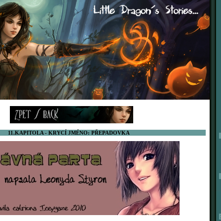
11.KAPITOLA - KRYCÍ JMÉNO: PŘEPADOVKA