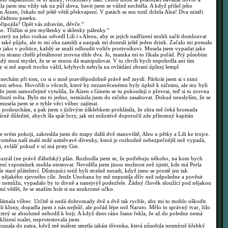
a jsem mu vždy tak na půl slova, bavit jsem se vážně nechtěla. A když přišel jeho
n Aizen, čekalo mě ještě větší překvapení. V patách se mu totiž držela Alea! Dva mistři
pořádnou paseku.
ipojila? Opět vás zdravím, děvče.“
. Třídím si jen myšlenky u sklenky pálenky.“
erý na jeho rozkaz odvedl Lili i s Aleou, aby se jejich nadřízení mohli začít domlouvat
 také půjdu, ale to mi oba zamítli a naopak mi donesli ještě jeden drink. Začalo mi pomalu
o jako v politice, každý se snaží odloudit voliče protivníkovi. Musela jsem vypadat jako
ou stranu chtěli přetáhnout zrovna tihle dva. Jo, mamka mi to říkala pořád. Prý působím
ždý musí myslet, že se se mnou dá manipulovat. V tu chvíli bych nepohrdla ani tím
 si mě aspoň trochu vážil, kdybych nebyla na ovládání zbraní úplnej lempl.
nechám při tom, co si o mně pravděpodobně právě teď myslí. Párkrát jsem si s nimi
 mezi sebou. Hovořili o věcech, které by nezasvěcenému byly úplně k ničemu, ale my byli
e jsem samozřejmě vytušila, že Aizen s Ginem se tu pokoušejí o převrat, teď si tu zrovna
nutí světa. Bylo mi to jedno, nemínila jsem do ničeho zasahovat. Dokud neuslyším, že se
musela jsem se o tyhle věci vůbec zajímat.
je poslouchám, a pak jsem s jízlivým úšklebkem prohlásila, že zítra mě čeká hromada
mírně důležité, abych šla spát brzy, jak mi milostivě doporučil zde přítomný kapitán
svém pokoji, zakreslila jsem do mapy další dvě stanoviště, Aleu u pětky a Lili ke trojce.
 proměna naší malé milé usměvavé dívenky, která je rozhodně nebezpečnější než vypadá,
, zvlášť pokud v ní má prsty Gin.
zrál (ne právě ďábelský) plán. Rozhodla jsem se, že potřebuju někoho, na kom bych
ení vzpomínek mohla otestovat. Neviděla jsem jinou možnost než zjistit, kde má Perla
 staré přátelství. Důstojníci totiž byli strašně neradi, když jsme se prostě jen tak
 nějakého zjevného cíle. Jenže Unohana by mě nepustila dřív než odpoledne a pověsit
tě nemůžu, vypadalo by to divně a nanejvýš podezřele. Žádný člověk sloužící pod nějakou
smí vědět, že se snažím hrát si na soukromé očko.
ámala vůbec. Určitě si nedá dohromady dvě a dvě tak rychle, aby mi to mohlo uškodit.
 klony, dopadla jsem z nás nejhůř, ale pořád lépe než Naruto. Mělo to správný tvar, žilo
 který se absolutně nehodil k boji. A když dnes ráno Isane řekla, že až do poledne nemá
ízení toalet, neprotestovala jsem.
oupala do patra, když mě málem smetla jakási dívenka, která působila nesmírně křehký