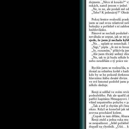
dojmem. „Něco tě kouslo?“ vyj
rukách, natož jenom v jedné.
„Ne, to ne, ale poslali mě od
„Tebe? K jedenáctý?“ Obrátil
Pokoj šestice svaloušů praska
jsem se zad svou relativně ne
hokejky a pořádně s ní zahlom
hnědovlásku.
Pánové se nechali poslušně o
neváhala se zeptat, jak se mi
sjede, že jsem jí nechala kýb
„No… uplatit se nenechali. Sp
„Sigi,“ pípla. „Je mi to hroz
„Jo, rozumím,“ přikývla jse
„Ale jsem třicátý sedmý důst
„No, tak to já budu někde hod
nebo neudělám z tý práce nic 
Rychle jsem se rozloučila, ne
dostal za odměnu koště s hadr
kdo by se ho pokusil dotknout
hlavnímu štábu desáté divize.
ve své hmotné podobě jsem po
někdo sleduje.
Renji si udělal ve svém reví
podezřelého. Pak ale spatřil z
patřící kapitánu Hitsugayovi. 
všiml nepatrného pohybu v pa
„Tak a teď ji chytím při činu 
okno. Když se konečně jak tak
zrovna procházel kolem.
„Copak to tam děláte, Abara
Renji ztuhl a jedna ruka mu s
se nespadnout. „Ještě pořádně
dopadl na chodník. „Úúú… kruc