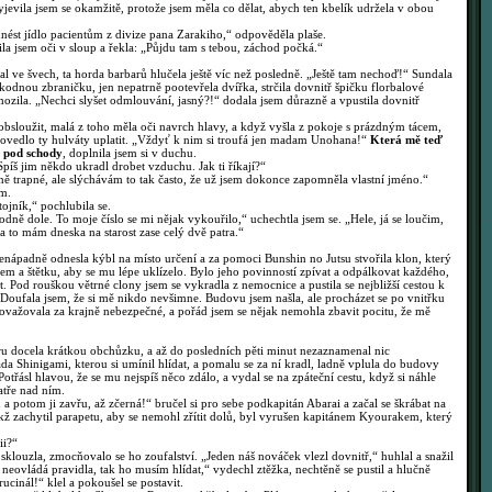
evila jsem se okamžitě, protože jsem měla co dělat, abych ten kbelík udržela v obou
nést jídlo pacientům z divize pana Zarakiho,“ odpověděla plaše.
a jsem oči v sloup a řekla: „Půjdu tam s tebou, záchod počká.“
l ve švech, ta horda barbarů hlučela ještě víc než posledně. „Ještě tam nechoď!“ Sundala
škodnou zbraničku, jen nepatrně pootevřela dvířka, strčila dovnitř špičku florbalové
ozila. „Nechci slyšet odmlouvání, jasný?!“ dodala jsem důrazně a vpustila dovnitř
bsloužit, malá z toho měla oči navrch hlavy, a když vyšla z pokoje s prázdným tácem,
 povedlo ty hulváty uplatit. „Vždyť k nim si troufá jen madam Unohana!“
Která mě teď
l pod schody
, doplnila jsem si v duchu.
íš jim někdo ukradl drobet vzduchu. Jak ti říkají?“
ně trapné, ale slýchávám to tak často, že už jsem dokonce zapomněla vlastní jméno.“
m.
ojník,“ pochlubila se.
ně dole. To moje číslo se mi nějak vykouřilo,“ uchechtla jsem se. „Hele, já se loučim,
a to mám dneska na starost zase celý dvě patra.“
nápadně odnesla kýbl na místo určení a za pomoci Bunshin no Jutsu stvořila klon, který
em a štětku, aby se mu lépe uklízelo. Bylo jeho povinností zpívat a odpálkovat každého,
. Pod rouškou větrné clony jsem se vykradla z nemocnice a pustila se nejbližší cestou k
 Doufala jsem, že si mě nikdo nevšimne. Budovu jsem našla, ale procházet se po vnitřku
važovala za krajně nebezpečné, a pořád jsem se nějak nemohla zbavit pocitu, že mě
ru docela krátkou obchůzku, a až do posledních pěti minut nezaznamenal nic
áda Shinigami, kterou si umínil hlídat, a pomalu se za ní kradl, ladně vplula do budovy
Potřásl hlavou, že se mu nejspíš něco zdálo, a vydal se na zpáteční cestu, když si náhle
tře nad ním.
a potom ji zavřu, až zčerná!“ bručel si pro sebe podkapitán Abarai a začal se škrábat na
ž zachytil parapetu, aby se nemohl zřítit dolů, byl vyrušen kapitánem Kyourakem, který
ii?“
klouzla, zmocňovalo se ho zoufalství. „Jeden náš nováček vlezl dovnitř,“ huhlal a snažil
 neovládá pravidla, tak ho musím hlídat,“ vydechl ztěžka, nechtěně se pustil a hlučně
inál!“ klel a pokoušel se postavit.