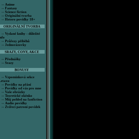
››
Anime
››
Fantasy
››
Science fiction
››
Originální tvorba
››
Hetero povídky 18+
ORIGINÁLNÍ TVORBA
››
Vydané knihy - důležité
info
››
Průřezy příběhů
››
Jednorázovky
SRAZY, CONY, AKCE
››
Přednášky
››
Srazy
BONUSY
››
Vzpomínková sekce
Letaxu
››
Povídky na přání
››
Povídky od vás pro mne
››
Vaše obrázky
››
Teoretické okénko
››
Můj pohled na fanfiction
››
Audio povídky
››
Zvířecí patroni povídek