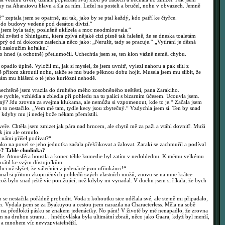
y na Abaraiovu hlavu a šla za ním. Ležel na posteli a bručel, nohu v obvazech. Jemně
zeptala jsem se opatrně, asi tak, jako by se ptal každý, kdo patří ke čtyřce.
i do budovy vedené pod desátou divizí.“
sem byla tady, poslušně uklízela a moc neodmlouvala.“
 zvěsti o Shinigami, která zpívá nějaké cizí písně tak falešně, že se dneska toaletám
 prý od ní dokonce zaslechla něco jako: „Nerušit, tady se pracuje.“ „Vytírání je děsná
i zasloužím kořalku.“
 hned (a ochotně) přetlumočil. Uchechtla jsem se, ten klon vážně neměl chybu.
dlo úplně. Vyložil mi, jak si myslel, že jsem uvnitř, vylezl nahoru a pak slítl z
ě přitom zkroutil nohu, takže se mu bude pěknou dobu hojit. Musela jsem mu slíbit, že
dám mu hlášení o té jeho kuriózní nehodě.
echtěně jsem vrazila do druhého mého zosobněného neštěstí, pana Zarakiho.
 rychle, vzhlédla a zbledla při pohledu na tu palici s bizarním účesem. Ucouvla jsem.
ý? Jdu zrovna za svejma klukama, ale nemůžu si vzpomenout, kde to je.“ Začala jsem
u to nestačilo. „Vem mě tam, tydle kecy jsou zbytečný.“ Vzdychla jsem si. Ten by snad
y, kdyby mu jí nedej bože někam přemístili.
eře. Chtěla jsem zmizet jak pára nad hrncem, ale chytil mě za paži a vtáhl dovnitř. Muži
ak jim ale otrnulo.
 námi přišel podívat?“
ako na povel se jeho jednotka začala překřikovat a žalovat. Zaraki se zachmuřil a podíval
y? Tahle chudinka?
de. Atmosféra houstla a konec téhle komedie byl zatím v nedohlednu. K mému velkému
brátil ke svým důstojníkům.
 už slyšet, že válečníci z jedenácté jsou ufňukánci!“
al si přitom zkoprněných pohledů svých vlastních mužů, znovu se na mne krátce
 což bylo snad ještě víc ponižující, než kdyby mi vynadal. V duchu jsem si říkala, že bych
 se nestačila pořádně probudit. Voda z kohoutku sice udělala své, ale stejně mi připadalo,
. Vydala jsem se za Byakuyou a cestou jsem narazila na Characterless. Měla na sobě
 na předloktí pásku se znakem jedenáctky. No páni! V životě by mě nenapadlo, že zrovna
em na druhou stranu… hnědovláska byla ultimátní zbraň, něco jako Gaara, když byl menší,
í a mnohem víc nevyzpytatelnější.