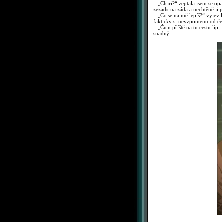
„Chari?“ zeptala jsem se opat
zezadu na záda a nechtěně ji p
„Co se na mě lepíš?“ vyjevila
fakticky si nevzpomenu od čeh
„Čum příště na tu cestu líp, 
snadný.