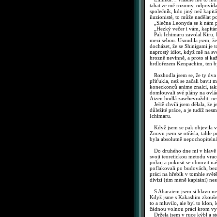
tahat ze mě rozumy, odpovídal
společník, kdo jiný než kapitá
iluzionisté, to může nadělat 
„Slečna Leonyda se k nám př
„Hezký večer i vám, kapitáne
Pak Ichimaru zavolal Kiru, kt
mezi sebou. Usoudila jsem, že
docházet, že se Shinigami je t
naprostý idiot, když mě na sv
hrozně nevinně, a proto si ka
hrdlořezem Kenpachim, ten by
Rozhodla jsem se, že ty dva 
přiťukla, než se začali bavit
koneckonců anime znalci, takž
domlouvali své plány na ovlád
Aizen hodlá zasebevraždit, ne
Ještě chvíli jsem dělala, že 
důležité práce, a je tudíž nes
Ichimaru.
Když jsem se pak objevila ve 
Znovu jsem se otřásla, tahle
byla absolutně nepochopitelná
Do druhého dne mi v hlavě u
svoji teoretickou metodu vrac
pokoj a pokusit se obnovit naše
poflakovali po budovách, bez
práci na hřebík v tomhle svě
divizí (tím méně kapitáni) ne
S Abaraiem jsem si hlavu nel
Když jsme s Kakashim zkoušeli
to a mluvilo, ale byl to klon,
žádnou volnou práci krom vykl
Držela jsem v ruce kýbl a st