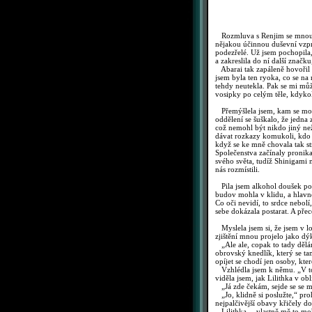
Rozmluva s Renjim se mnou pře
nějakou účinnou duševní vzpr
podezřelé. Už jsem pochopila,
a zakreslila do ní další znač
Abarai tak zapáleně hovořil 
jsem byla ten ryoka, co se na
tehdy neutekla. Pak se mi můž
vosipky po celým těle, kdyko
Přemýšlela jsem, kam se mohl
oddělení se šuškalo, že jedna 
což nemohl být nikdo jiný než
dávat rozkazy komukoli, kdo 
když se ke mně chovala tak st
Společenstva začínaly pronikat
svého světa, tudíž Shinigami m
nás rozmístili.
Pila jsem alkohol doušek po d
budov mohla v klidu, a hlavně
Co oči nevidí, to srdce nebolí
sebe dokázala postarat. A pře
Myslela jsem si, že jsem v lo
zjištění mnou projelo jako dý
„Ale ale, copak to tady dělám
obrovský knedlík, který se ta
opíjet se chodí jen osoby, kte
Vzhlédla jsem k němu. „V tom
viděla jsem, jak Lilithka v obli
„Já zde čekám, sejde se se mn
„Jo, klidně si poslužte,“ pro
nejpalčivější obavy křičely 
Lilithka… vlastně mě to mohl