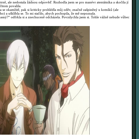
rně, ale nedostala žádnou odpověď. Rozhodla jsem se pro manévr atentátníka a skočila jí
řitom povalila.
 se okamžitě, pak si kriticky prohlédla můj oděv, značně zašpiněný u kotníků (ale
o) a ušklíbla se. To mi stačilo, abych pochopila, že mě nepoznala.
jasný?“ odfrkla si a znechuceně odcházela. Povzdychla jsem si. Tohle vážně nebude vůbec