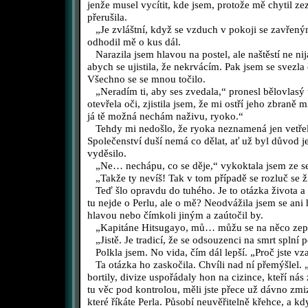
jenže musel vycítit, kde jsem, protože mě chytil ze
přerušila.
„Je zvláštní, když se vzduch v pokoji se zavřený
odhodil mě o kus dál.
Narazila jsem hlavou na postel, ale naštěstí ne nij
abych se ujistila, že nekrvácím. Pak jsem se svezla o
Všechno se se mnou točilo.
„Neradím ti, aby ses zvedala,“ pronesl bělovlasý
otevřela oči, zjistila jsem, že mi ostří jeho zbraně m
já tě možná nechám naživu, ryoko.“
Tehdy mi nedošlo, že ryoka neznamená jen vetřelec
Společenství duší nemá co dělat, ať už byl důvod j
vyděsilo.
„Ne… nechápu, co se děje,“ vykoktala jsem ze s
„Takže ty nevíš! Tak v tom případě se rozluč se 
Teď šlo opravdu do tuhého. Je to otázka života a s
tu nejde o Perlu, ale o mě? Neodvážila jsem se ani
hlavou nebo čímkoli jiným a zaútočil by.
„Kapitáne Hitsugayo, mů… můžu se na něco zep
„Jistě. Je tradicí, že se odsouzenci na smrt splní p
Polkla jsem. No vida, čím dál lepší. „Proč jste vz
Ta otázka ho zaskočila. Chvíli nad ní přemýšlel. 
bortily, divize uspořádaly hon na cizince, kteří nás
tu věc pod kontrolou, měli jste přece už dávno zmi
které říkáte Perla. Působí neuvěřitelně křehce, a 