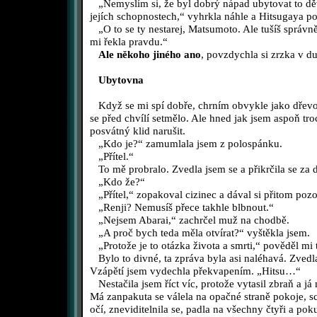
„Nemyslím si, že byl dobrý nápad ubytovat to děv
jejích schopnostech,“ vyhrkla náhle a Hitsugaya po
„O to se ty nestarej, Matsumoto. Ale tušíš správn
mi řekla pravdu.“
Ale někoho jiného ano
, povzdychla si zrzka v d
Ubytovna
Když se mi spí dobře, chrním obvykle jako dřevo.
se před chvílí setmělo. Ale hned jak jsem aspoň tro
posvátný klid narušit.
„Kdo je?“ zamumlala jsem z polospánku.
„Přítel.“
To mě probralo. Zvedla jsem se a přikrčila se za 
„Kdo že?“
„Přítel,“ zopakoval cizinec a dával si přitom poz
„Renji? Nemusíš přece takhle blbnout.“
„Nejsem Abarai,“ zachrčel muž na chodbě.
„A proč bych teda měla otvírat?“ vyštěkla jsem.
„Protože je to otázka života a smrti,“ pověděl mi t
Bylo to divné, ta zpráva byla asi naléhavá. Zvedla
Vzápětí jsem vydechla překvapením. „Hitsu…“
Nestačila jsem říct víc, protože vytasil zbraň a já
Má zanpakuta se válela na opačné straně pokoje, s
očí, zneviditelnila se, padla na všechny čtyři a pok