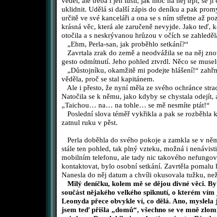
věděl, ale třeba i jen tušil, jak moc na něj trpí, se 
uklidnit. Udělá si další zápis do deníku a pak prom
určitě ve své kanceláři a ona se s ním střetne až p
krásná věc, která ale zaručeně nevyjde. Jako teď, 
otočila a s neskrývanou hrůzou v očích se zahleděl
„Ehm, Perla-san, jak proběhlo setkání?“
Zavrtala zrak do země a neodvážila se na něj zno
gesto odmítnutí. Jeho pohled ztvrdl. Něco se muselo
„Důstojníku, okamžitě mi podejte hlášení!“ zahřmě
věděla, proč se stal kapitánem.
Ale i přesto, že nyní měla ze svého ochránce strac
Natočila se k němu, jako kdyby se chystala odejít,
„Taichou… na… na tohle… se mě nesmíte ptát!“
Poslední slova téměř vykřikla a pak se rozběhla k 
zatnul ruku v pěst.
Perla doběhla do svého pokoje a zamkla se v něm
stále ten pohled, tak plný vzteku, možná i nenávis
mobilním telefonu, ale tady nic takového nefungo
kontaktovat, bylo osobní setkání. Zavrtěla pomalu 
Nanesla do něj datum a chvíli okusovala tužku, než
Milý deníčku, kolem mě se dějou divné věci. By
součást nějakého velkého spiknutí, o kterém vím
Leonyda přece obvykle ví, co dělá. Ano, myslela j
jsem teď přišla „domů“, všechno se ve mně zlomi