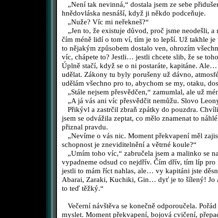
„Není tak nevinná,“ dostala jsem ze sebe přidušen
hnědovláska nesnáší, když ji někdo podceňuje.
„Nuže? Víc mi neřekneš?“
„Jen to, že existuje důvod, proč jsme neodešli, a n
čím méně lidí o tom ví, tím je to lepší. Už takhle j
to nějakým způsobem dostalo ven, ohrozím všechn
víc, chápete to? Jestli… jestli chcete slib, že se t
Úplně stačí, když se o ni postaráte, kapitáne. Ale
udělat. Zákony tu byly porušeny už dávno, atmosfé
udělám všechno pro to, abychom se my, otaku, dost
„Stále nejsem přesvědčen,“ zamumlal, ale už mén
„A já vás ani víc přesvědčit nemůžu. Slovo Leonyd
Přikývl a zastrčil zbraň zpátky do pouzdra. Chvíli
jsem se odvážila zeptat, co mělo znamenat to náhlé 
přiznal pravdu.
„Nevíme o vás nic. Moment překvapení měl zajist
schopnost je zneviditelnění a větrné koule?“
„Umím toho víc,“ zabručela jsem a malinko se nad
vypadneme odsud co nejdřív. Čím dřív, tím líp pro
jestli to mám říct nahlas, ale… vy kapitáni jste děsný
Abarai, Zaraki, Kuchiki, Gin… dyť je to šílený! Jo 
to teď těžký.“
Večerní návštěva se konečně odporoučela. Pořád 
myslet. Moment překvapení, bojová cvičení, přep