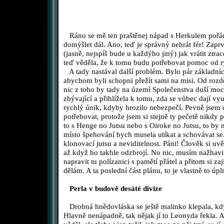
Ráno se mě ten praštěnej nápad s Herkulem pořád j
domýšlet dál. Ano, teď je správný nehrát fér! Zaprv
(jasně, nejspíš bude u každýho jiný) jak vrátit zt
teď věděla, že k tomu budu potřebovat pomoc od 
A tady nastával další problém. Bylo pár základních
abychom byli schopni přežít sami na misi. Od rozdě
nic z toho by tady na území Společenstva duší moc
zbývající a přihlížela k tomu, zda se vůbec dají vy
rychlý únik, kdyby hrozilo nebezpečí. Pevně jsem 
potřebovat, protože jsem si stejně ty pečetě nikdy
to s Henge no Jutsu nebo s Oiroke no Jutsu, to by
místo špehování bych musela utíkat a schovávat se
klonovací jutsu a neviditelnost. Páni! Člověk si uv
až když ho takhle odzbrojí. No nic, musím nažhavit
napravit tu polízanici s pamětí přátel a přitom si zaj
dělám. A ta poslední část plánu, to je vlastně to úpl
Perla v budově desáté divize
Drobná hnědovláska se ještě malinko klepala, když
Hlavně nenápadně, tak nějak jí to Leonyda řekla. A