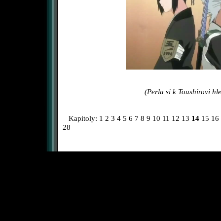
(Perla si k Toushirovi hle
Kapitoly:
1
2
3
4
5
6
7
8
9
10
11
12
13
14
15
16
28