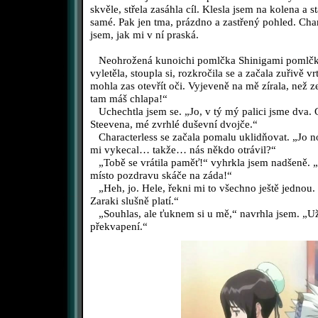
skvěle, střela zasáhla cíl. Klesla jsem na kolena a st
samé. Pak jen tma, prázdno a zastřený pohled. Chari 
jsem, jak mi v ní praská.
Neohrožená kunoichi pomlčka Shinigami pomlčka 
vyletěla, stoupla si, rozkročila se a začala zuřivě 
mohla zas otevřít oči. Vyjeveně na mě zírala, než z
tam máš chlapa!“
Uchechtla jsem se. „Jo, v tý mý palici jsme dva. Gr
Steevena, mé zvrhlé duševní dvojče.“
Characterless se začala pomalu uklidňovat. „Jo no
mi vykecal… takže… nás někdo otrávil?“
„Tobě se vrátila paměť!“ vyhrkla jsem nadšeně. „Už
místo pozdravu skáče na záda!“
„Heh, jo. Hele, řekni mi to všechno ještě jednou.
Zaraki slušně platí.“
„Souhlas, ale ťuknem si u mě,“ navrhla jsem. „Už
překvapení.“