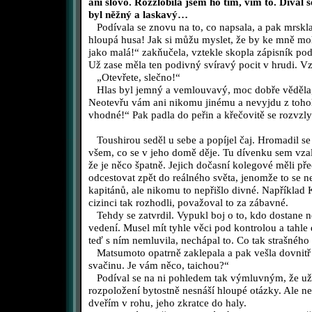
ani slovo. Rozzlobila jsem ho tím, vím to. Díval 
byl něžný a laskavý…
Podívala se znovu na to, co napsala, a pak mrskl
hloupá husa! Jak si můžu myslet, že by ke mně moh
jako malá!“ zakňučela, vztekle skopla zápisník pod 
Už zase měla ten podivný svíravý pocit v hrudi. Vz
„Otevřete, slečno!“
Hlas byl jemný a vemlouvavý, moc dobře věděla, 
Neotevřu vám ani nikomu jinému a nevyjdu z toh
vhodné!“ Pak padla do peřin a křečovitě se rozvzly
Toushirou seděl u sebe a popíjel čaj. Hromadil se
všem, co se v jeho domě děje. Tu dívenku sem vza
že je něco špatně. Jejich dočasní kolegové měli pře
odcestovat zpět do reálného světa, jenomže to se ne
kapitánů, ale nikomu to nepřišlo divné. Například K
cizinci tak rozhodli, považoval to za zábavné.
Tehdy se zatvrdil. Vypukl boj o to, kdo dostane n
vedení. Musel mít tyhle věci pod kontrolou a tahle
teď s ním nemluvila, nechápal to. Co tak strašného 
Matsumoto opatrně zaklepala a pak vešla dovnitř 
svačinu. Je vám něco, taichou?“
Podíval se na ni pohledem tak výmluvným, že už s
rozpoložení bytostně nesnáší hloupé otázky. Ale neu
dveřím v rohu, jeho zkratce do haly.