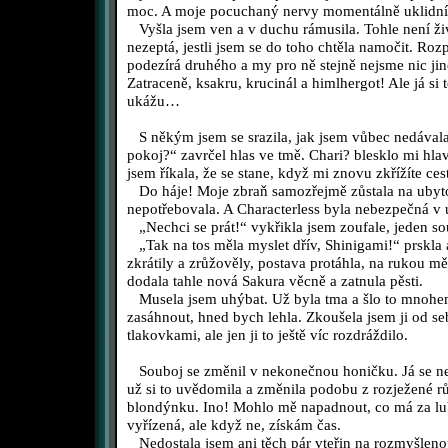
moc. A moje pocuchaný nervy momentálně uklidní 
Vyšla jsem ven a v duchu rámusila. Tohle není živo
nezeptá, jestli jsem se do toho chtěla namočit. Roz
podezírá druhého a my pro ně stejně nejsme nic ji
Zatraceně, ksakru, krucinál a himlhergot! Ale já si t
ukážu…
S někým jsem se srazila, jak jsem vůbec nedávala 
pokoj?“ zavrčel hlas ve tmě. Chari? blesklo mi hlav
jsem říkala, že se stane, když mi znovu zkřížíte ces
Do háje! Moje zbraň samozřejmě zůstala na ubyto
nepotřebovala. A Characterless byla nebezpečná v
„Nechci se prát!“ vykřikla jsem zoufale, jeden s
„Tak na tos měla myslet dřív, Shinigami!“ prskla a
zkrátily a zrůžověly, postava protáhla, na rukou m
dodala tahle nová Sakura věcně a zatnula pěsti.
Musela jsem uhýbat. Už byla tma a šlo to mnohem 
zasáhnout, hned bych lehla. Zkoušela jsem ji od 
tlakovkami, ale jen ji to ještě víc rozdráždilo.
Souboj se změnil v nekonečnou honičku. Já se ne
už si to uvědomila a změnila podobu z rozježené r
blondýnku. Ino! Mohlo mě napadnout, co má za lub
vyřízená, ale když ne, získám čas.
Nedostala jsem ani těch pár vteřin na rozmyšlenou