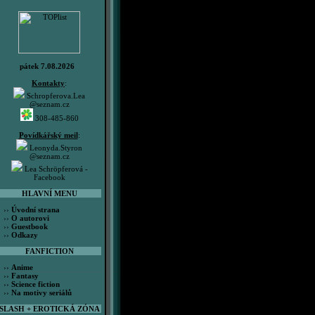
pátek 7.08.2026
Kontakty
:
Schropferova.Lea
@seznam.cz
308-485-860
Povídkářský meil
:
Leonyda.Styron
@seznam.cz
Lea Schröpferová -
Facebook
HLAVNÍ MENU
››
Úvodní strana
››
O autorovi
››
Guestbook
››
Odkazy
FANFICTION
››
Anime
››
Fantasy
››
Science fiction
››
Na motivy seriálů
SLASH + EROTICKÁ ZÓNA