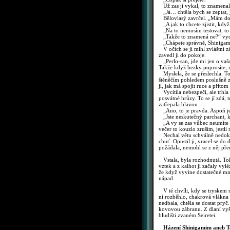
Už zas jí vykal, to znamenalo
„Já… chtěla bych se zeptat, j
Bělovlasý zavrčel. „Mám doje
„A jak to chcete zjistit, když
„Na to nemusím testovat, to 
„Takže to znamená ne?“ vydec
„Chápete správně, Shinigam
V očích se jí mihl zvláštní z
zavedl ji do pokoje.
„Perlo-san, jde mi jen o vaš
Takže když hezky poprosíte, m
Myslela, že se přeslechla. To
štěněčím pohledem poslušně za
jí, jak má spojit ruce a přit
Vycítila nebezpečí, ale trhl
posvátné hrůzy. To se jí zdá,
zatřepala hlavou.
„Ano, to je pravda. Aspoň je 
„Jste neskutečný parchant, ka
„A vy se zas vůbec neumíte ovl
večer to kouzlo zruším, jestl
Nechal větu schválně nedokonče
chuť. Opustil ji, vracel se d
požádala, nemohl se z něj přec
Vstala, byla rozhodnutá. Tohl
vztek a z kalhot jí začaly vy
že když vyvine dostatečné množ
nápad.
V té chvíli, kdy se tryskem 
ní rozběhlo, chakrová vlákna po
nedbala, chtěla se dostat pr
kovovou zábranu. Z dlaní vyšle
bludišti zvaném Seiretei.
Házení Shinigamim aneb To