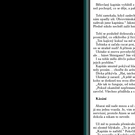
Bělovlasý kapitán vyhlédl z o
než pochopil, co se děje, a p
Tobí zamrkala, když zaslechl
nám upadly uši. Obrovitánská
naštvali jsme kapitána.“ Jakmi
Předně nikdo nechtěl zažít hně
Tobí se poslušně došourala za
promýšlel, co ošklivého jí říc
„Ten kajícný kukuč na mě nez
Tobinka si začala cucat prst,
on se strašně nudí! A přitom j
Ukitake si znovu povzdychl. N
ale… házet Shinigami? Jste v
I na tohle mělo děvče pohoto
jejich problém.“
Kapitán smutně pokýval hlavou
tedy prosím… choďte do arény
Dívka přikývla. „Hai, taich
Ukitake ji zarazil. „A ještě s
koho se dotkneš tou svou dře
„Ale tak to funguje, od toho 
„Pokud okamžitě nepřestaneš 
zavrčel. Všechno přislíbila a 
Kázání
Abarai stál nade mnou a už za
já mu jednu vrazila. Jo, vim 
nervózní, protože Aizen se ne
dokola a nikam to nevede.
Už mě to pomalu přestávalo ba
mi zlostně blýskalo. „To je pi
„Kapitán to nařídil.“ Pokrčil
„To pravidlo si Kuchiki určit