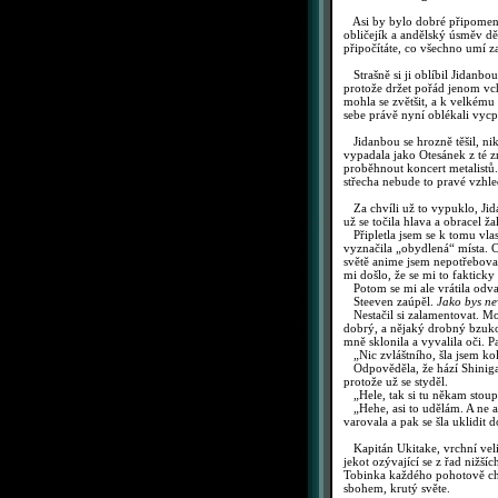
Asi by bylo dobré připomenout
obličejík a andělský úsměv dě
připočítáte, co všechno umí za 
Strašně si ji oblíbil Jidanbou
protože držet pořád jenom vc
mohla se zvětšit, a k velkému 
sebe právě nyní oblékali vycp
Jidanbou se hrozně těšil, nik
vypadala jako Otesánek z té 
proběhnout koncert metalistů.
střecha nebude to pravé vzhle
Za chvíli už to vypuklo, Jid
už se točila hlava a obracel ž
Připletla jsem se k tomu vlas
vyznačila „obydlená“ místa. C
světě anime jsem nepotřeboval
mi došlo, že se mi to fakticky
Potom se mi ale vrátila odvah
Steeven zaúpěl.
Jako bys ne
Nestačil si zalamentovat. Moj
dobrý, a nějaký drobný bzukot
mně sklonila a vyvalila oči. 
„Nic zvláštního, šla jsem ko
Odpověděla, že hází Shinigam
protože už se styděl.
„Hele, tak si tu někam stoupn
„Hehe, asi to udělám. A ne ab
varovala a pak se šla uklidit
Kapitán Ukitake, vrchní velite
jekot ozývající se z řad nižš
Tobinka každého pohotově chyti
sbohem, krutý světe.