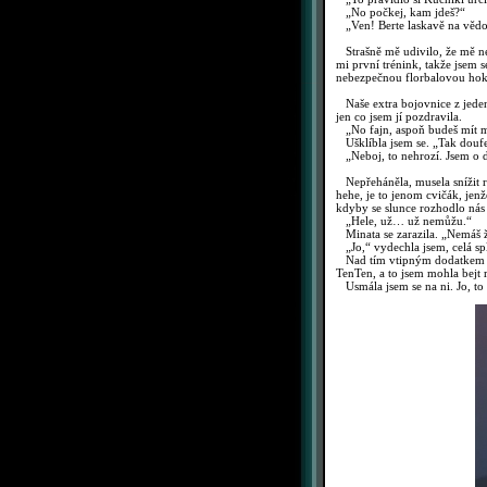
„No počkej, kam jdeš?“
„Ven! Berte laskavě na vědomí
Strašně mě udivilo, že mě nec
mi první trénink, takže jsem 
nebezpečnou florbalovou hok
Naše extra bojovnice z jedená
jen co jsem jí pozdravila.
„No fajn, aspoň budeš mít m
Ušklíbla jsem se. „Tak doufej
„Neboj, to nehrozí. Jsem o do
Nepřeháněla, musela snížit ry
hehe, je to jenom cvičák, jenž
kdyby se slunce rozhodlo nás 
„Hele, už… už nemůžu.“
Minata se zarazila. „Nemáš 
„Jo,“ vydechla jsem, celá sp
Nad tím vtipným dodatkem se
TenTen, a to jsem mohla bejt 
Usmála jsem se na ni. Jo, to 