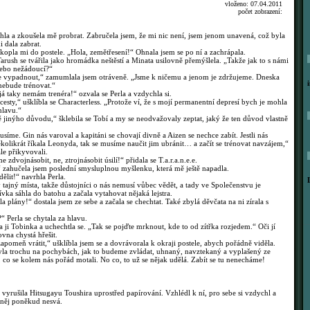
vloženo: 07.04.2011
počet zobrazení:
la a zkoušela mě probrat. Zabručela jsem, že mi nic není, jsem jenom unavená, což byla
 dala zabrat.
kopla mi do postele. „Hola, zemětřesení!“ Ohnala jsem se po ní a zachrápala.
ush se tvářila jako hromádka neštěstí a Minata usilovně přemýšlela. „Takže jak to s námi
nebo nežádoucí?“
 vypadnout,“ zamumlala jsem otráveně. „Jsme k ničemu a jenom je zdržujeme. Dneska
nebude trénovat.“
á taky nemám trenéra!“ ozvala se Perla a vzdychla si.
esty,“ ušklíbla se Characterless. „Protože ví, že s mojí permanentní depresí bych je mohla
hlavu.“
 jinýho důvodu,“ šklebila se Tobí a my se neodvažovaly zeptat, jaký že ten důvod vlastně
íme. Gin nás varoval a kapitáni se chovají divně a Aizen se nechce zabít. Jestli nás
kolikrát říkala Leonyda, tak se musíme naučit jim ubránit… a začít se trénovat navzájem,“
le přikyvovali.
vojnásobit, ne, ztrojnásobit úsilí!“ přidala se T.a.r.a.n.e.e.
“ zahučela jsem poslední smysluplnou myšlenku, která mě ještě napadla.
lit!“ navrhla Perla.
jný místa, takže důstojníci o nás nemusí vůbec vědět, a tady ve Společenstvu je
vka sáhla do batohu a začala vytahovat nějaká lejstra.
plány!“ dostala jsem ze sebe a začala se chechtat. Také zbylá děvčata na ni zírala s
“ Perla se chytala za hlavu.
 ji Tobinka a uchechtla se. „Tak se pojďte mrknout, kde to od zítřka rozjedem.“ Oči jí
rovna chystá hřešit.
pomeň vrátit,“ ušklíbla jsem se a dovrávorala k okraji postele, abych pořádně viděla.
yla trochu na pochybách, jak to budeme zvládat, uhnaný, navztekaný a vyplašený ze
, co se kolem nás pořád motali. No co, to už se nějak udělá. Zabít se tu nenecháme!
rušila Hitsugayu Toushira uprostřed papírování. Vzhlédl k ní, pro sebe si vzdychl a
z něj poněkud nesvá.