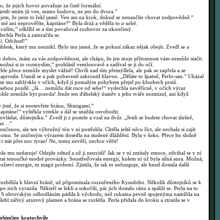
, že jejich hovor považuje za čistě formální.
estli smím jít ven, mimo budovu, ne jen do dvora.“
m, že jsem to řekl jasně. Ven ani na krok, dokud se nenaučíte chovat zodpovědně.“
 mě ani neprověříte, kapitáne?“ Byla drzá a věděla to o sobě.
vidím,“ ušklíbl se a tím považoval rozhovor za ukončený.
hla Perla a zamračila se.
i. Odchod!“
áblesk, který mu neunikl. Bylo mu jasné, že se pokusí zákaz nějak obejít. Zvedl se a
e dobro, mám za vás zodpovědnost, ale chápu, že jen moje přítomnost vám nemůže stačit.
ožná si to rozmyslím,“ prohlásil vemlouvavě a zadíval se jí do očí.
hle přece nemůže myslet vážně! Chvíli nad tím přemýšlela, ale pak se zapřela a se
prosila. Usmál se a pak pobaveně zakroutil hlavou. „Děláte to špatně, Perlo-san.“ Ukázal
om se mu zablýsklo v očích, když jí pomalým pohybem přejel po kloubech prstů.
a sebou pozdě. „Já… nemůžu dát ruce od sebe!“ vydechla nevěřícně, v očích výraz
 tohle nemůže být pravda! Jenže ten ďábelský úsměv z jeho tváře nezmizel, ani když
jisté, že si neotevřete bránu, Shinigami.“
pitáne!“ vyštěkla vztekle a dál se snažila osvobodit.
ádat, důstojníku.“ Zvedl ji z postele a vzal na dvůr. „Jestli se budete chovat slušně,
i ne…“
nou, ale ten výhružný tón v ní postřehla. Chtěla ještě něco říct, ale nechala si zajít
o domu. Se zničeným výrazem dosedla na studené dláždění. Byla v šoku. Přece ho slušně
i stát přes noc tyran! Ne, tomu nevěří, nechce věřit!
e mu nedaruje! Odejde odtud a už ji neuvidí! Jak se v ní zmítaly emoce, zdvihal se v ní
lézat tenoučké modré provázky. Soustřeďovala energii, kolem ní už byla silná aura. Možná,
ství energie, tu magii prolomí. Zjistila, že tak to nefunguje, ale hned dostala další
rozběhla k hlavní bráně, už připomínala rozzuřeného Kyuubiho. Několik důstojníků se k
 nich vyrazila. Někteří se lekli a uskočili, pár jich dostalo ránu a spálili se. Perla na to
yč. S obrovským odhodláním pádila k východu, než rukama pevně spojenýma namířila na
hl zářivý azurový plamen a brána se rozlétla. Perla přidala do kroku a ztratila se v
binčiny kratochvíle