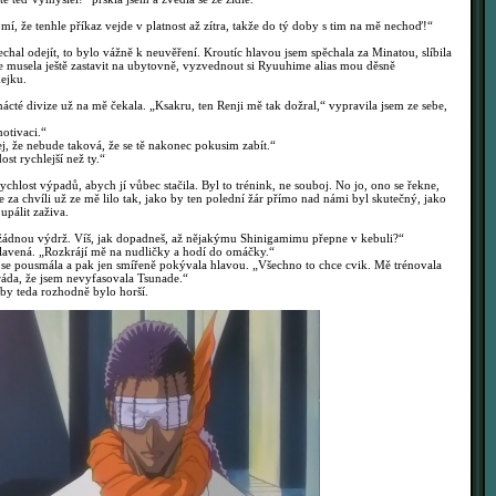
, že tenhle příkaz vejde v platnost až zítra, takže do tý doby s tim na mě nechoď!“
hal odejít, to bylo vážně k neuvěření. Kroutíc hlavou jsem spěchala za Minatou, slíbila
se musela ještě zastavit na ubytovně, vyzvednout si Ryuuhime alias mou děsně
ejku.
cté divize už na mě čekala. „Ksakru, ten Renji mě tak dožral,“ vypravila jsem ze sebe,
otivaci.“
, že nebude taková, že se tě nakonec pokusim zabít.“
st rychlejší než ty.“
chlost výpadů, abych jí vůbec stačila. Byl to trénink, ne souboj. No jo, ono se řekne,
e za chvíli už ze mě lilo tak, jako by ten polední žár přímo nad námi byl skutečný, jako
upálit zaživa.
žádnou výdrž. Víš, jak dopadneš, až nějakýmu Shinigamimu přepne v kebuli?“
lavená. „Rozkrájí mě na nudličky a hodí do omáčky.“
 pousmála a pak jen smířeně pokývala hlavou. „Všechno to chce cvik. Mě trénovala
ráda, že jsem nevyfasovala Tsunade.“
by teda rozhodně bylo horší.