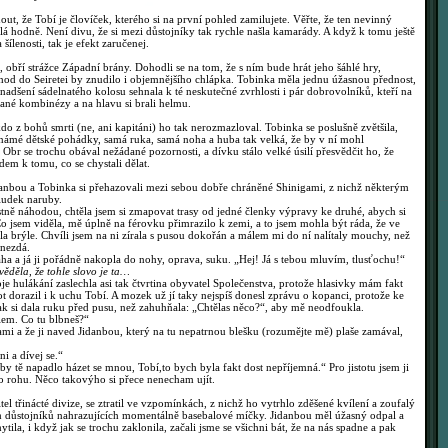
, že Tobí je človíček, kterého si na první pohled zamilujete. Věřte, že ten nevinný
lá hodně. Není divu, že si mezi důstojníky tak rychle našla kamarády. A když k tomu ještě
šílenosti, tak je efekt zaručenej.
, obří strážce Západní brány. Dohodli se na tom, že s ním bude hrát jeho šáhlé hry,
hod do Seiretei by znudilo i objemnějšího chlápka. Tobinka měla jednu úžasnou přednost,
nadšení sádelnatého kolosu sehnala k té neskutečné zvrhlosti i pár dobrovolníků, kteří na
ané kombinézy a na hlavu si brali helmu.
do z bohů smrti (ne, ani kapitáni) ho tak nerozmazloval. Tobinka se poslušně zvětšila,
známé dětské pohádky, samá ruka, samá noha a huba tak velká, že by v ní mohl
 Obr se trochu obával nežádané pozornosti, a dívku stálo velké úsilí přesvědčit ho, že
dem k tomu, co se chystali dělat.
anbou a Tobinka si přehazovali mezi sebou dobře chráněné Shinigami, z nichž některým
aludek naruby.
tně náhodou, chtěla jsem si zmapovat trasy od jedné členky výpravy ke druhé, abych si
o jsem viděla, mě úplně na férovku přimrazilo k zemi, a to jsem mohla být ráda, že ve
a brýle. Chvíli jsem na ni zírala s pusou dokořán a málem mi do ní nalítaly mouchy, než
 nezdá.
a a já ji pořádně nakopla do nohy, oprava, suku. „Hej! Já s tebou mluvím, tlusťochu!“
věděla, že tohle slovo je ta…
e hulákání zaslechla asi tak čtvrtina obyvatel Společenstva, protože hlasivky mám fakt
 dorazil i k uchu Tobí. A mozek už jí taky nejspíš donesl zprávu o kopanci, protože ke
Pak si dala ruku před pusu, než zahuhňala: „Chtělas něco?“, aby mě neodfoukla.
lem. Co tu blbneš?“
i a že ji naved Jidanbou, který na tu nepatrnou blešku (rozumějte mě) plaše zamával,
i a dívej se.“
y tě napadlo házet se mnou, Tobí,to bych byla fakt dost nepříjemná.“ Pro jistotu jsem ji
 do rohu. Něco takovýho si přece nenecham ujít.
l třinácté divize, se ztratil ve vzpomínkách, z nichž ho vytrhlo zděšené kvílení a zoufalý
ích důstojníků nahrazujících momentálně basebalové míčky. Jidanbou měl úžasný odpal a
la, i když jak se trochu zaklonila, začali jsme se všichni bát, že na nás spadne a pak