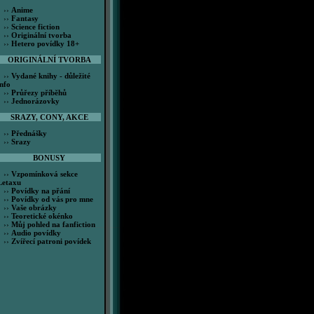
››
Anime
››
Fantasy
››
Science fiction
››
Originální tvorba
››
Hetero povídky 18+
ORIGINÁLNÍ TVORBA
››
Vydané knihy - důležité
info
››
Průřezy příběhů
››
Jednorázovky
SRAZY, CONY, AKCE
››
Přednášky
››
Srazy
BONUSY
››
Vzpomínková sekce
Letaxu
››
Povídky na přání
››
Povídky od vás pro mne
››
Vaše obrázky
››
Teoretické okénko
››
Můj pohled na fanfiction
››
Audio povídky
››
Zvířecí patroni povídek