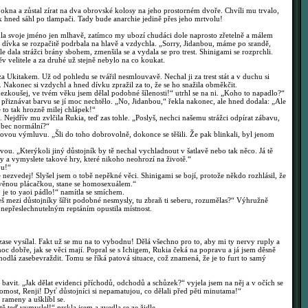
kna a zůstal zírat na dva obrovské kolosy na jeho prostorném dvoře. Chvíli mu trvalo,
ak hned sáhl po tlampači. Tady bude anarchie jedině přes jeho mrtvolu!
a svoje jméno jen mlhavě, zatímco my ubozí chudáci dole naprosto zřetelně a málem
 dívka se rozpačitě podrbala na hlavě a vzdychla. „Sorry, Jidanbou, máme po srandě,
le dala strážci brány sbohem, zmenšila se a vydala se pro trest. Shinigami se rozprchli.
v velitele a za druhé už stejně nebylo na co koukat.
 Ukitakem. Už od pohledu se tvářil nesmlouvavě. Nechal ji za trest stát a v duchu si
t. Nakonec si vzdychl a hned dívku zpražil za to, že se ho snažila obměkčit.
koušej, ve tvém věku jsem dělal podobné šílenosti!“ utrhl se na ni. „Koho to napadlo?“
 přiznávat barvu se jí moc nechtělo. „No, Jidanbou,“ řekla nakonec, ale hned dodala: „Ale
e to tak hrozně milej chlápek!“
ejdřív mu zvlčila Rukia, teď zas tohle. „Poslyš, nechci našemu strážci odpírat zábavu,
ůbec normální?“
vou výmluvu. „Šli do toho dobrovolně, dokonce se těšili. Že pak blinkali, byl jenom
. „Kterýkoli jiný důstojník by tě nechal vychladnout v šatlavě nebo tak něco. Já tě
 a vymyslete takové hry, které nikoho neohrozí na životě.“
ou!“
e nezvedej! Slyšel jsem o tobě nepěkné věci. Shinigami se bojí, protože někdo rozhlásil, že
věnou plácačkou, stane se homosexuálem.“
je to yaoi pádlo!“ namítla se smíchem.
mezi důstojníky šířit podobné nesmysly, tu zbraň ti seberu, rozumělas?“ Výhružně
s nepřeslechnutelným reptáním opustila místnost.
se vysílal. Fakt už se mu na to vybodnu! Dělá všechno pro to, aby mi ty nervy ruply a
moc dobře, jak se věci mají. Popral se s Ichigem, Rukia čeká na popravu a já jsem děsně
hodlá zasebevraždit. Tomu se říká patová situace, což znamená, že je to furt to samý
vit. „Jak dělat evidenci příchodů, odchodů a schůzek?“ vyjela jsem na něj a v očích se
tomost, Renji! Dyť důstojníci si nepamatujou, co dělali před pěti minutama!“
 rameny a ušklíbl se.
ě teď vymyslel!“ prskla jsem a zvedla se ze židle.