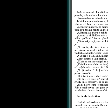
Perla se ke mně okamžitě vrh
pravda, ta honička v kanále mi
Characterless se uchechtla a 
Tobinka se pochechtávala, Tar
vlastně je? Jsme tu žádoucí a
„Renji furt nadává, že máme
jsem mu zběhla, takže už mě 
„A Hitsugaya trucuje, takže j
„A mně se klidí důstojníci z c
něčím pořádně fláknout přes 
„Mě se taky bojí, ale z úplně
je.
„No dobře, ale něco dělat mus
považujou za ryoky, jak už ně
vydechla Minata. Ostatní uzna
„Výbornej plán, Min, musíme zd
„Najít ostatní a vzít kramle,
„Takže se musíme nějak rozdě
„Každá anime oblast má svý ta
takových míst rovnou pět.“ Dí
„No já padnu! Tobí jim šlohla 
pusou dokořán.
„Hej, tys jim to vážně vzala?
„No tak, jen půjčila,“ mírnila
svítily jako čertíkovi, co se z
„Fajn, hlavně jim to pak neza
Plán neměl chybu, jen jsem b
všech těch silnejch bojovníků
Perla obchází zákaz
Drobná hnědovlasá dívenka vy
vyzval ji, ať se posadí. Byla 
„Copak si přejete?“