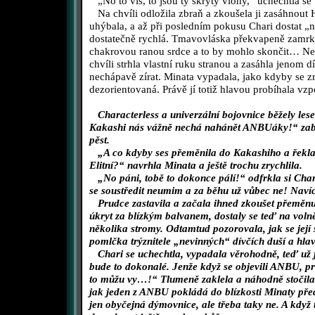
„No to víš, to jsou ty skrytý vlohy,“ uchechtla se
Na chvíli odložila zbraň a zkoušela ji zasáhnout H
uhýbala, a až při posledním pokusu Chari dostat „
dostatečně rychlá. Tmavovláska překvapeně zamrkal
chakrovou ranou srdce a to by mohlo skončit… Ne,
chvíli strhla vlastní ruku stranou a zasáhla jenom 
nechápavě zírat. Minata vypadala, jako kdyby se zr
dezorientovaná. Právě jí totiž hlavou probíhala vz
Characterless a univerzální bojovnice běžely les
Kakashi nás vážně nechá nahánět ANBUáky!“ zabr
pěst.
„A co kdyby ses přeměnila do Kakashiho a řekla ji
Elitní?“ navrhla Minata a ještě trochu zrychlila.
„No páni, tobě to dokonce pálí!“ odfrkla si Chari
se soustředit neumim a za běhu už vůbec ne! Naví
Prudce zastavila a začala ihned zkoušet přeměnu.
úkryt za blízkým balvanem, dostaly se teď na volně
několika stromy. Odtamtud pozorovala, jak se její
pomlčka trýznitele „nevinných“ dívčích duší a hlav
Chari se uchechtla, vypadala věrohodně, teď už je
bude to dokonalé. Jenže když se objevili ANBU, pr
to můžu vy…!“ Tlumeně zaklela a náhodně stočila p
jak jeden z ANBU pokládá do blízkosti Minaty před
jen obyčejná dýmovnice, ale třeba taky ne. A když 