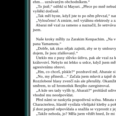
ehm… uznávaným obchodníkem.“
„To jistě,“ odfrkl si Mayuri. „Přece po mně nebude
vyštěkl dotčeně.
„Tak měl byste, když jste to po něm převzal,“ nam
„Vyloučeno! A zmizte, než vytáhnu elektrody a z
Abarai mě vzal za rameno a naznačil, že setrvávat
jsem.
Naše kroky mířily za Zarakim Kenpachim. „Na veli
pana Yamamota.“
„Dobře, tak zkus nějak zajistit, aby se ty smlouv
dojem, že jsou zfalšovaný.“
Uteklo mu z pusy slůvko údivu, pak ale vzal za k
království. Nebylo mi lehko u srdce, když jsem měl
agresivnímu obrovi.
„Hm, co chceš, pískle?“ pozdravil mě, Abaraie si
„No, my přinesli…“ Začala jsem mluvit a tajně do
Rozzlobené hlasy zvenčí nás ale přerušily. Okamžitě
směrem, to už hromotluk Renjiho zaregistroval.
„A kde ses tady vylíh ty, Abaraii?“ prohlásil udi
vhodné mu neodpovídat.
Před námi se naskytla prapodivná scéna. Minata r
Characterless, hlasitě vysílala všelijaké kletby a p
jí dost peprně odpovídala a snažila se vyprostit z je
„Takže nehoda, jo? Měla jsem vědět hned, že mi n