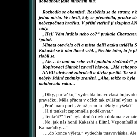
dopadnout ještě mnohem hůř.
Rozhodla se okamžitě. Rozběhla se do strany, v bě
jedno místo. Ve chvíli, kdy se přeměnila, prudce st
nebezpečnou hračku. V příští vteřině ji skupina A
zády.
„Hej! Vám hráblo nebo co?“ prskala Characterles
špatně.
Minata otevřela oči a místo další otaku uviděla S
Kakashi se k nim ihned vrhl. „Nechte toho, to je pře
zlobil se.
„Ale… to umí na sebe vzít i podobu zločinců?“ pod
Kopírovací Shinobi zavrtěl hlavou. „Má schopnos
ANBU otráveně zabručeli a dívku pustili. Ta se k
nebyly žádné známky zranění. „Aha, takže to byla
natahovala ruku…
„Díky, parťačko,“ vydechla tmavovlasá bojovnice 
pravačku. Měla přitom v očích tak zvláštní výraz, 
„Proč mám pocit, že už jsem to někdy slyšela?“
„Já ti tenkrát zapomněla poděkovat.“
„Tenkrát?“ Teď byla druhá dívka dokonale zmate
„No, jak nás honil Kakashi a Elitní. Vzpomínáš si,
Kamarádky…“
„…do konce výletu,“ vydechla tmavovláska. Ale 