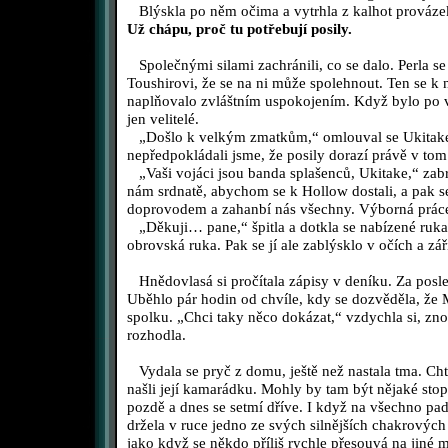
Blýskla po něm očima a vytrhla z kalhot provázek,
Už chápu, proč tu potřebují posily.
Společnými silami zachránili, co se dalo. Perla s
Toushirovi, že se na ni může spolehnout. Ten se k n
naplňovalo zvláštním uspokojením. Když bylo po vš
jen velitelé.
„Došlo k velkým zmatkům,“ omlouval se Ukitake. 
nepředpokládali jsme, že posily dorazí právě v to
„Vaši vojáci jsou banda splašenců, Ukitake,“ zab
nám srdnatě, abychom se k Hollow dostali, a pak 
doprovodem a zahanbí nás všechny. Výborná práce
„Děkuji… pane,“ špitla a dotkla se nabízené ruk
obrovská ruka. Pak se jí ale zablýsklo v očích a zář
Hnědovlasá si pročítala zápisy v deníku. Za posle
Uběhlo pár hodin od chvíle, kdy se dozvěděla, že M
spolku. „Chci taky něco dokázat,“ vzdychla si, zno
rozhodla.
Vydala se pryč z domu, ještě než nastala tma. Cht
našli její kamarádku. Mohly by tam být nějaké stopy
pozdě a dnes se setmí dříve. I když na všechno pad
držela v ruce jedno ze svých silnějších chakrových
jako když se někdo příliš rychle přesouvá na jiné m