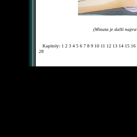
(Minata je další napra
Kapitoly:
1
2
3
4
5
6
7
8
9
10
11
12
13
14
15
16
28