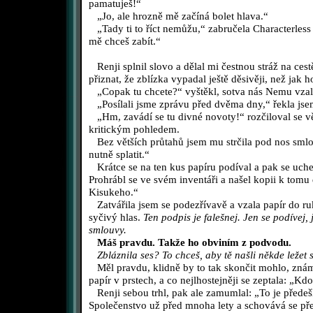
pamatuješ!“
„Jo, ale hrozně mě začíná bolet hlava.“
„Tady ti to říct nemůžu,“ zabručela Characterless a
mě chceš zabít.“
Renji splnil slovo a dělal mi čestnou stráž na ce
přiznat, že zblízka vypadal ještě děsivěji, než jak 
„Copak tu chcete?“ vyštěkl, sotva nás Nemu vzala
„Posílali jsme zprávu před dvěma dny,“ řekla jse
„Hm, zavádí se tu divné novoty!“ rozčiloval se vě
kritickým pohledem.
Bez větších průtahů jsem mu strčila pod nos smlo
nutně splatit.“
Krátce se na ten kus papíru podíval a pak se uchec
Prohrábl se ve svém inventáři a našel kopii k tomu
Kisukeho.“
Zatvářila jsem se podezřívavě a vzala papír do ru
syčivý hlas.
Ten podpis je falešnej. Jen se podívej, 
smlouvy.
Máš pravdu. Takže ho obviním z podvodu.
Zbláznila ses? To chceš, aby tě našli někde leže
Měl pravdu, klidně by to tak skončit mohlo, zná
papír v prstech, a co nejlhostejněji se zeptala: „K
Renji sebou trhl, pak ale zamumlal: „To je předeš
Společenstvo už před mnoha lety a schovává se př