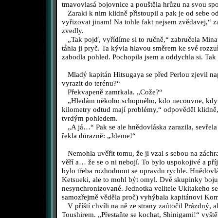
tmavovlasá bojovnice a pouštěla hrůzu na svou spo
Zaraki k nim klidně přistoupil a pak je od sebe od
vyřizovat jinam! Na tohle fakt nejsem zvědavej,“ z
zvedly.
„Tak pojď, vyřídíme si to ručně,“ zabručela Minat
táhla ji pryč. Ta kývla hlavou směrem ke své rozzu
zabodla pohled. Pochopila jsem a oddychla si. Tak 
Mladý kapitán Hitsugaya se před Perlou zjevil n
vyrazit do terénu?“
Překvapeně zamrkala. „Cože?“
„Hledám někoho schopného, kdo necouvne, když 
kilometry odtud mají problémy,“ odpověděl klidně, 
tvrdým pohledem.
„A já…“ Pak se ale hnědovláska zarazila, sevřela
řekla důrazně: „Jdeme!“
Nemohla uvěřit tomu, že ji vzal s sebou na záchr
věří a… že se o ni nebojí. To bylo uspokojivé a příj
bylo třeba rozhodnout se opravdu rychle. Hnědovlá
Ketsueki, ale to mohl být omyl. Dvě skupinky boju
nesynchronizované. Jednotka velitele Ukitakeho s
samozřejmě věděla proč) vyhýbala kapitánovi Ko
V příští chvíli na ně ze strany zaútočil Prázdný,
Toushirem. „Přestaňte se kochat, Shinigami!“ vyštěk