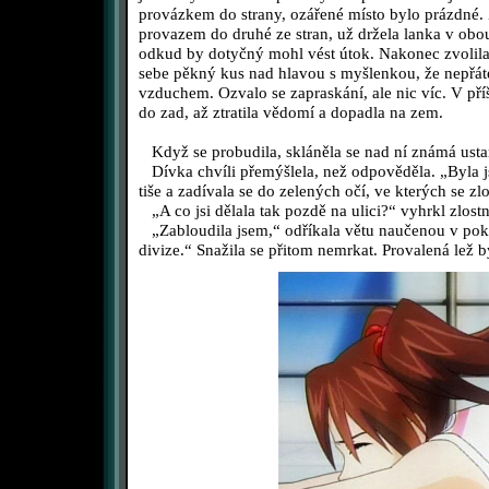
provázkem do strany, ozářené místo bylo prázdné. Z
provazem do druhé ze stran, už držela lanka v obo
odkud by dotyčný mohl vést útok. Nakonec zvolila 
sebe pěkný kus nad hlavou s myšlenkou, že nepřáte
vzduchem. Ozvalo se zapraskání, ale nic víc. V příš
do zad, až ztratila vědomí a dopadla na zem.
Když se probudila, skláněla se nad ní známá ustar
Dívka chvíli přemýšlela, než odpověděla. „Byla 
tiše a zadívala se do zelených očí, ve kterých se zl
„A co jsi dělala tak pozdě na ulici?“ vyhrkl zlostn
„Zabloudila jsem,“ odříkala větu naučenou v poko
divize.“ Snažila se přitom nemrkat. Provalená lež