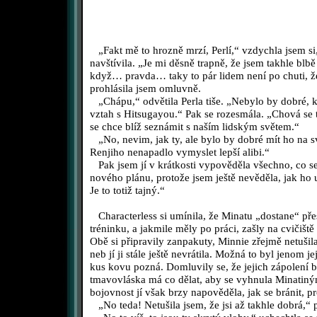
„Fakt mě to hrozně mrzí, Perlí,“ vzdychla jsem s
navštívila. „Je mi děsně trapně, že jsem takhle blbě
když… pravda… taky to pár lidem není po chuti, ž
prohlásila jsem omluvně.
„Chápu,“ odvětila Perla tiše. „Nebylo by dobré, k
vztah s Hitsugayou.“ Pak se rozesmála. „Chová s
se chce blíž seznámit s naším lidským světem.“
„No, nevim, jak ty, ale bylo by dobré mít ho na své
Renjiho nenapadlo vymyslet lepší alibi.“
Pak jsem jí v krátkosti vypověděla všechno, co se
nového plánu, protože jsem ještě nevěděla, jak ho u
Je to totiž tajný.“
Characterless si umínila, že Minatu „dostane“ př
tréninku, a jakmile měly po práci, zašly na cvičišt
Obě si připravily zanpakuty, Minnie zřejmě netušila,
neb jí ji stále ještě nevrátila. Možná to byl jenom je
kus kovu pozná. Domluvily se, že jejich zápolení b
tmavovláska má co dělat, aby se vyhnula Minatin
bojovnost jí však brzy napověděla, jak se bránit, p
„No teda! Netušila jsem, že jsi až takhle dobrá,“